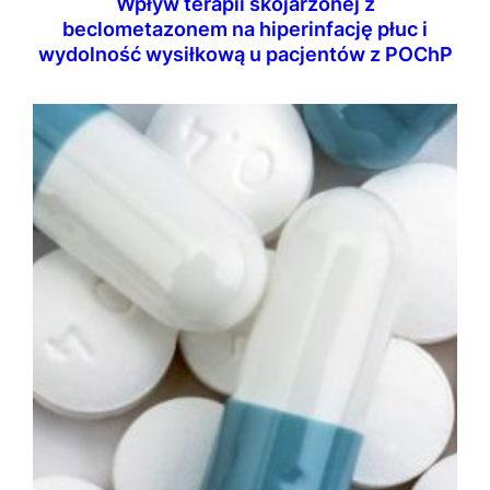
Wpływ terapii skojarzonej z
beclometazonem na hiperinfację płuc i
wydolność wysiłkową u pacjentów z POChP