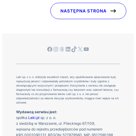
NASTĘPNA STRONA
Facebook
Instagram
Threads
LinkedIn
TikTok
X
YouTube
Leki sp. z o. o. dołożyła wszelkich starań, aby opublikowane opracowania były
najwyższej jakości i odpowiadały potrzebom czytelników i były zgodne z
obowiązującymi wytycznymi i przepisami. Korzystanie z serwisu nie zastępuje
diagnostyki lub konsultacji z farmaceutą czy lekarzem oraz zaleceń lekarza, czy
farmaceuty co do przyjmowania leków. Leki sp. z o. o. nie ponosi
odpowiedzialności za własne decyzje użytkowników, mogące mieć wpływ na ich
zdrowie.
Wydawcą serwisu jest:
spółka
Leki.pl
sp. z o. o.
z siedzibą w Warszawie, ul. Pileckiego 67/109,
wpisana do rejestru przedsiębiorców pod numerem
KRS 0001090131, REGON: 527879560, NIP: 9512590268