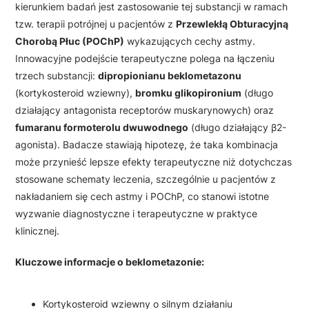
kierunkiem badań jest zastosowanie tej substancji w ramach
tzw. terapii potrójnej u pacjentów z
Przewlekłą Obturacyjną
Chorobą Płuc (POChP)
wykazujących cechy astmy.
Innowacyjne podejście terapeutyczne polega na łączeniu
trzech substancji:
dipropionianu beklometazonu
(kortykosteroid wziewny),
bromku glikopironium
(długo
działający antagonista receptorów muskarynowych) oraz
fumaranu formoterolu dwuwodnego
(długo działający β2-
agonista). Badacze stawiają hipotezę, że taka kombinacja
może przynieść lepsze efekty terapeutyczne niż dotychczas
stosowane schematy leczenia, szczególnie u pacjentów z
nakładaniem się cech astmy i POChP, co stanowi istotne
wyzwanie diagnostyczne i terapeutyczne w praktyce
klinicznej.
Kluczowe informacje o beklometazonie:
Kortykosteroid wziewny o silnym działaniu