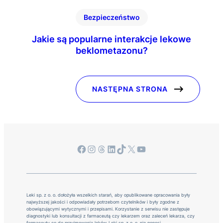
Bezpieczeństwo
Jakie są popularne interakcje lekowe
beklometazonu?
NASTĘPNA STRONA
Facebook
Instagram
Threads
LinkedIn
TikTok
X
YouTube
Leki sp. z o. o. dołożyła wszelkich starań, aby opublikowane opracowania były
najwyższej jakości i odpowiadały potrzebom czytelników i były zgodne z
obowiązującymi wytycznymi i przepisami. Korzystanie z serwisu nie zastępuje
diagnostyki lub konsultacji z farmaceutą czy lekarzem oraz zaleceń lekarza, czy
farmaceuty co do przyjmowania leków. Leki sp. z o. o. nie ponosi