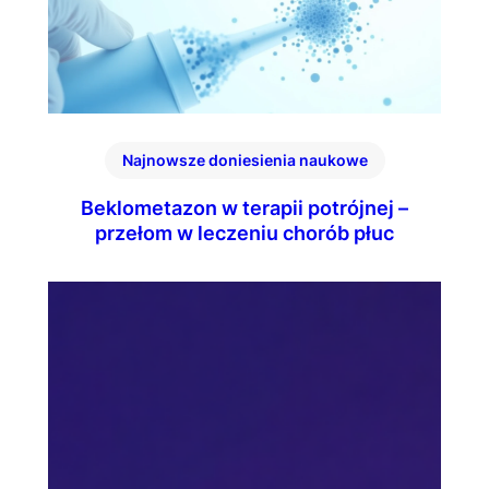
Najnowsze doniesienia naukowe
Beklometazon w terapii potrójnej –
przełom w leczeniu chorób płuc