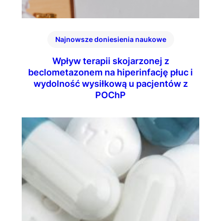
Najnowsze doniesienia naukowe
Wpływ terapii skojarzonej z
beclometazonem na hiperinfację płuc i
wydolność wysiłkową u pacjentów z
POChP