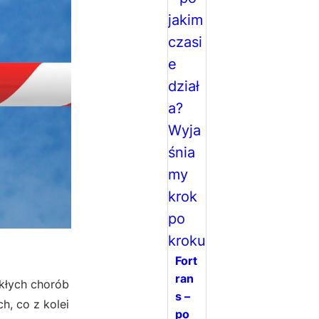
Fort
ran
kłych chorób
s –
, co z kolei
po