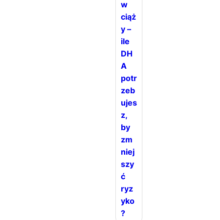
w
ciąż
y –
ile
DH
A
potr
zeb
ujes
z,
by
zm
niej
szy
ć
ryz
yko
?