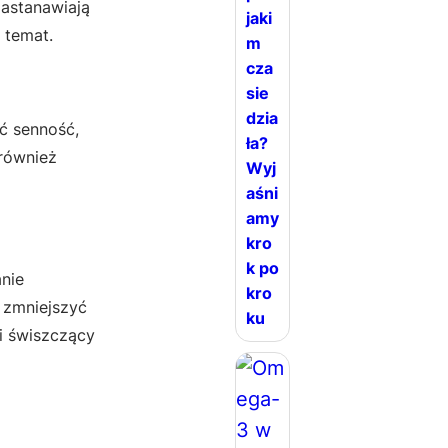
zastanawiają
jaki
 temat.
m
cza
sie
dzia
ć senność,
ła?
 również
Wyj
aśni
amy
kro
k po
nie
kro
a zmniejszyć
ku
i świszczący