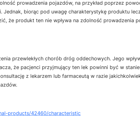
zdolność prowadzenia pojazdów, na przykład poprzez pow
i. Jednak, biorąc pod uwagę charakterystykę produktu lec
ić, że produkt ten nie wpływa na zdolność prowadzenia p
czenia przewlekłych chorób dróg oddechowych. Jego wpły
acza, że pacjenci przyjmujący ten lek powinni być w stani
nsultację z lekarzem lub farmaceutą w razie jakichkolwie
jazdów.
nal-products/42460/characteristic