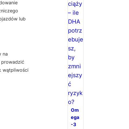
odowanie
zniczego
ojazdów lub
w na
e prowadzić
k wątpliwości
Om
ega
-3