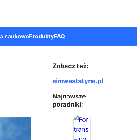
ia naukowe
Produkty
FAQ
Zobacz też:
simwastatyna.pl
Najnowsze
poradniki: