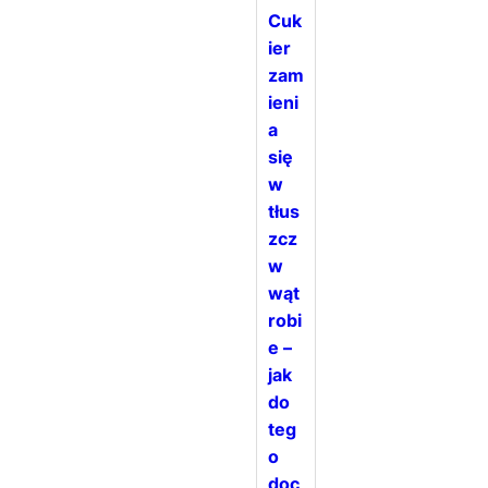
Cuk
ier
zam
ieni
a
się
w
tłus
zcz
w
wąt
robi
e –
jak
do
teg
o
doc