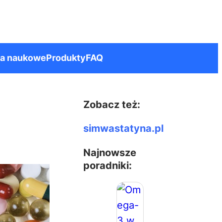
ia naukowe
Produkty
FAQ
Zobacz też:
simwastatyna.pl
Najnowsze
poradniki: