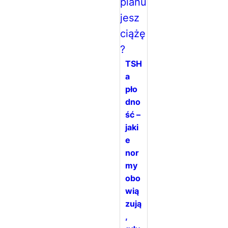
TSH
a
pło
dno
ść –
jaki
e
nor
my
obo
wią
zują
,