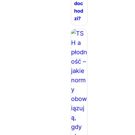
doc
hod
zi?