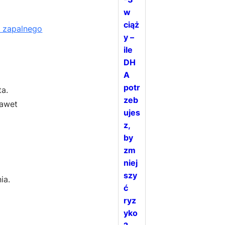
w
ciąż
u zapalnego
y –
ile
DH
A
potr
ta.
zeb
nawet
ujes
z,
by
zm
niej
szy
ia.
ć
ryz
yko