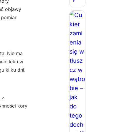
?
kory
ać objawy
 pomiar
ta. Nie ma
nie leku w
 kilku dni.
e z
ynności kory