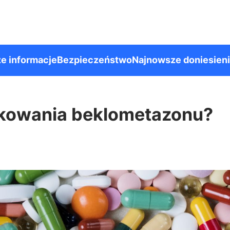
e informacje
Bezpieczeństwo
Najnowsze doniesien
wkowania beklometazonu?