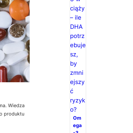
tma. Wiedza
go produktu
Om
ega
-3