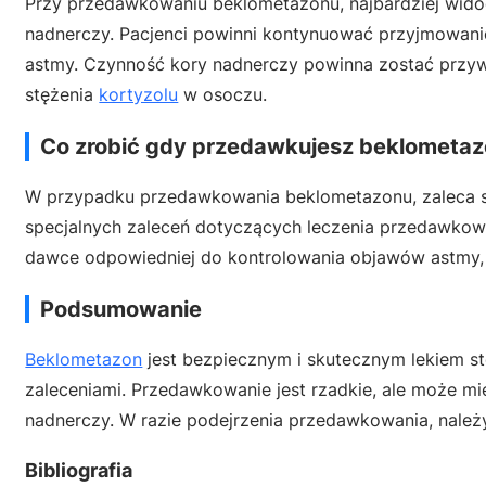
Przy przedawkowaniu beklometazonu, najbardziej wid
nadnerczy. Pacjenci powinni kontynuować przyjmowani
astmy. Czynność kory nadnerczy powinna zostać przyw
stężenia
kortyzolu
w osoczu.
Co zrobić gdy przedawkujesz beklometa
W przypadku przedawkowania beklometazonu, zaleca si
specjalnych zaleceń dotyczących leczenia przedawkow
dawce odpowiedniej do kontrolowania objawów astmy, a
Podsumowanie
Beklometazon
jest bezpiecznym i skutecznym lekiem 
zaleceniami. Przedawkowanie jest rzadkie, ale może m
nadnerczy. W razie podejrzenia przedawkowania, należ
Bibliografia