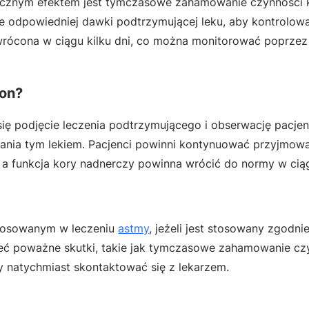
ocznym efektem jest tymczasowe zahamowanie czynności 
e odpowiedniej dawki podtrzymującej leku, aby kontrolow
rócona w ciągu kilku dni, co można monitorować poprzez
zon?
ę podjęcie leczenia podtrzymującego i obserwację pacjen
ania tym lekiem. Pacjenci powinni kontynuować przyjmowa
 funkcja kory nadnerczy powinna wrócić do normy w ciągu
stosowanym w leczeniu
astmy
, jeżeli jest stosowany zgodni
ieć poważne skutki, takie jak tymczasowe zahamowanie cz
y natychmiast skontaktować się z lekarzem.