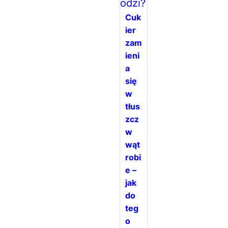
Cuk
ier
zam
ieni
a
się
w
tłus
zcz
w
wąt
robi
e –
jak
do
teg
o