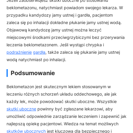
Jeżeli zaobserwujesz skutki uboczne po stosowaniu
beklometazonu, natychmiast powiadom swojego lekarza. W
przypadku kandydozy jamy ustnej i gardła, pacjentom
zaleca się po inhalacji dokładne płukanie jamy ustnej wodą.
Objawową kandydozę jamy ustnej można leczyć
miejscowymi środkami przeciwgrzybiczymi bez przerywania
leczenia beklometazonem. Jeśli wystąpi chrypka i
podrażnienie
gardła
, także zaleca się płukanie jamy ustnej
wodą natychmiast po inhalacji.
Podsumowanie
Beklometazon jest skutecznym lekiem stosowanym w
leczeniu różnych schorzeń układu oddechowego, ale jak
każdy lek, może powodować skutki uboczne. Wszystkie
skutki uboczne
powinny być zgłaszane lekarzowi, aby
umożliwić odpowiednie zarządzanie leczeniem i zapewnić jak
najlepszą opiekę pacjentowi. Wiedza na temat możliwych
skutków ubocznych
jest kluczowa dla bezpiecznego i