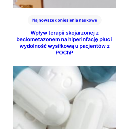
Najnowsze doniesienia naukowe
Wpływ terapii skojarzonej z
beclometazonem na hiperinfację płuc i
wydolność wysiłkową u pacjentów z
POChP