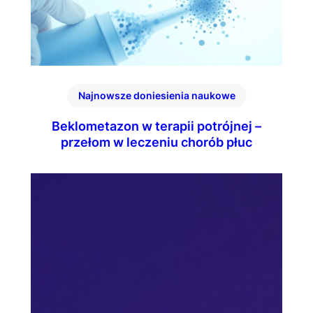
Najnowsze doniesienia naukowe
Beklometazon w terapii potrójnej –
przełom w leczeniu chorób płuc