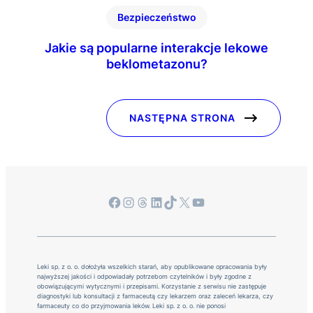
Bezpieczeństwo
Jakie są popularne interakcje lekowe
beklometazonu?
NASTĘPNA STRONA
Facebook
Instagram
Threads
LinkedIn
TikTok
X
YouTube
Leki sp. z o. o. dołożyła wszelkich starań, aby opublikowane opracowania były
najwyższej jakości i odpowiadały potrzebom czytelników i były zgodne z
obowiązującymi wytycznymi i przepisami. Korzystanie z serwisu nie zastępuje
diagnostyki lub konsultacji z farmaceutą czy lekarzem oraz zaleceń lekarza, czy
farmaceuty co do przyjmowania leków. Leki sp. z o. o. nie ponosi