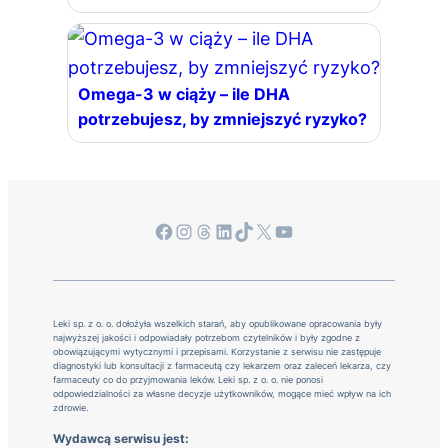
Omega-3 w ciąży – ile DHA
potrzebujesz, by zmniejszyć ryzyko?
Facebook
Instagram
Threads
LinkedIn
TikTok
X
YouTube
Leki sp. z o. o. dołożyła wszelkich starań, aby opublikowane opracowania były
najwyższej jakości i odpowiadały potrzebom czytelników i były zgodne z
obowiązującymi wytycznymi i przepisami. Korzystanie z serwisu nie zastępuje
diagnostyki lub konsultacji z farmaceutą czy lekarzem oraz zaleceń lekarza, czy
farmaceuty co do przyjmowania leków. Leki sp. z o. o. nie ponosi
odpowiedzialności za własne decyzje użytkowników, mogące mieć wpływ na ich
zdrowie.
Wydawcą serwisu jest: