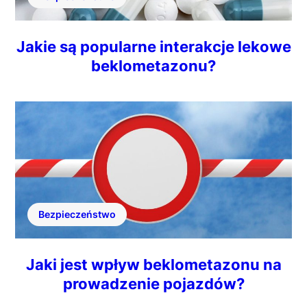
Jakie są popularne interakcje lekowe
beklometazonu?
Bezpieczeństwo
Jaki jest wpływ beklometazonu na
prowadzenie pojazdów?